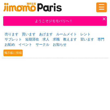
☰
ログイン
新規登録
ようこそジモモパリへ！
売ります
買います
あげます
ルームメイト
レント
掲示板
タウン情報
教えて！
サブレット
短期滞在
求人
求職
教えます
習います
専門
お勧め
イベント
サークル
お知らせ
掲示板に投稿
ニュース
イベント
求人
物件
習い事