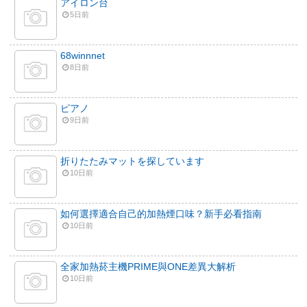
アイロン台
5日前
68winnnet
8日前
ピアノ
9日前
折りたたみマットを探しています
10日前
如何選擇適合自己的加熱煙口味？新手必看指南
10日前
全家加熱菸主機PRIME與ONE差異大解析
10日前