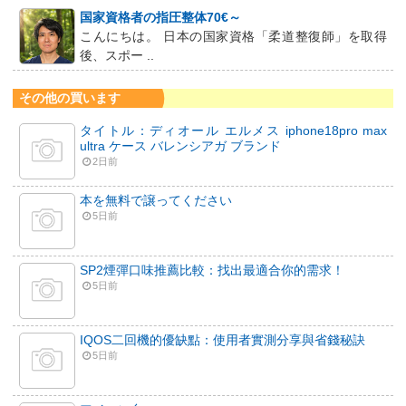
国家資格者の指圧整体70€～
こんにちは。 日本の国家資格「柔道整復師」を取得
後、スポー ..
その他の買います
タイトル：ディオール エルメス iphone18pro max
ultra ケース バレンシアガ ブランド
2日前
本を無料で譲ってください
5日前
SP2煙彈口味推薦比較：找出最適合你的需求！
5日前
IQOS二回機的優缺點：使用者實測分享與省錢秘訣
5日前