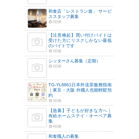
和食店「レストラン遊」 サービ
ススタッフ募集
2日前
【注意喚起】買い付けバイトは
受けた方にリスクしかない最低
のバイトです
3日前
シッターさん募集（定期）
3日前
TG-YL8861日本外送茶服務指南
｜東京・大阪 外國人也能輕鬆預
約
3日前
【急募】子どもが好きな方へ｜
有給ホームステイ・オーペア募
集
4日前
和食職人の募集