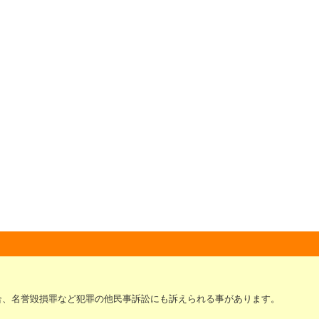
合、名誉毀損罪など犯罪の他民事訴訟にも訴えられる事があります。