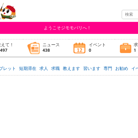
ようこそジモモパリへ！
教えて！
ニュース
イベント
,497
438
0
1
ブレット
短期滞在
求人
求職
教えます
習います
専門
お勧め
イ