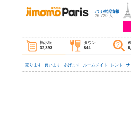
パリ生活情報
26,720 人
ログイン
新規登録
掲示板
タウン
掲示板
タウン情報
教えて！
32,393
844
8
売ります
買います
あげます
ルームメイト
レント
サ
ニュース
イベント
求人
物件
習い事