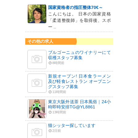
国家資格者の指圧整体70€～
こんにちは。 日本の国家資格
「柔道整復師」を取得後、スポ
ー ..
その他の求人
ブルゴーニュのワイナリーにて
収穫スタッフ募集
8時間前
新規オープン! 日本食ラーメン
及び軽食レストラン オープニン
グスタッフ募集
11時間前
東京大阪外送茶 日本風俗｜24小
時即時安排TG@YL8861
13時間前
猫シッター探しています
2日前