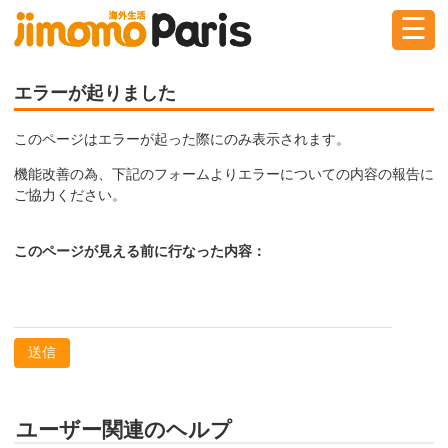
☰
ログイン
新規登録
エラーが起りました
このページはエラーが起った際にのみ表示されます。
掲示板
タウン情報
教えて！
機能改善の為、下記のフォームよりエラーについての内容の報告に
ご協力ください。
ニュース
イベント
求人
このページが見える前に行なった内容：
物件
習い事
送信
ユーザー関連のヘルプ