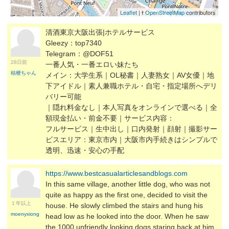
Leaflet
| ɫ
OpenStreetMap
contributors
清酒東京大阪出張|ホテルサービス
Gleezy：top7340
Telegram：@DOF51
28日前
一番人気・一番エロい妹たち
桔梗ちゃん
メイン：大学生系｜OL秘書｜人妻熟女｜AV女優｜地
下アイドル｜素人兼職ホテル・自宅・指定場所へデリ
バリー可能
｜隠れ料金なし｜本人写真をオンラインで選べる｜全
額現金払い・前金不要｜サービス内容：
フルサービス｜生中出し｜口内発射｜顔射｜撮影サー
ビスエリア：東京市内｜大阪市内手続きはシンプルで
透明、迅速・安心の手配
https://www.bestcasualarticlesandblogs.com
In this same village, another little dog, who was not
quite as happy as the first one, decided to visit the
１年以上
house. He slowly climbed the stairs and hung his
moenyxiong
head low as he looked into the door. When he saw
the 1000 unfriendly looking dogs staring back at him,