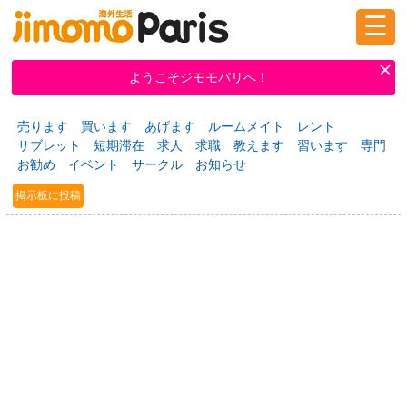
☰
ログイン
新規登録
ようこそジモモパリへ！
売ります
買います
あげます
ルームメイト
レント
掲示板
タウン情報
教えて！
サブレット
短期滞在
求人
求職
教えます
習います
専門
お勧め
イベント
サークル
お知らせ
掲示板に投稿
ニュース
イベント
求人
物件
習い事